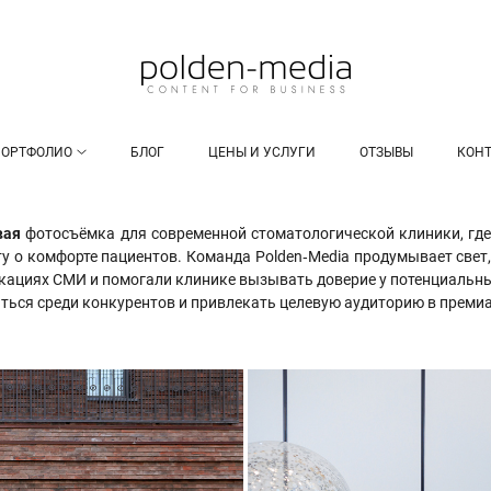
ПОРТФОЛИО
БЛОГ
ЦЕНЫ И УСЛУГИ
ОТЗЫВЫ
КОН
вая
фотосъёмка для современной стоматологической клиники, гд
ту о комфорте пациентов. Команда Polden‑Media продумывает свет
ликациях СМИ и помогали клинике вызывать доверие у потенциальн
литься среди конкурентов и привлекать целевую аудиторию в прем