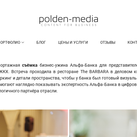
ПОРТФОЛИО
БЛОГ
ЦЕНЫ И УСЛУГИ
ОТЗЫВЫ
КОН
портажная
съёмка
бизнес‑ужина Альфа‑Банка для представите
КХ. Встреча проходила в ресторане The BARBARA в деловом кв
оркинг и детали пространства, чтобы у банка был готовый визуаль
могают наглядно показывать экспертность Альфа‑Банка в цифровы
огичного партнёра отрасли.