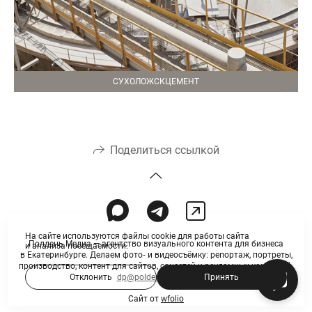
СУХОЛОЖСКЦЕМЕНТ
Поделиться ссылкой
На сайте используются файлы cookie для работы сайта
Полдень Медиа — агентство визуального контента для бизнеса
и анализа посещаемости.
в Екатеринбурге. Делаем фото‑ и видеосъёмку: репортаж, портреты,
производство, контент для сайтов, соцсетей и рекламных кампаний.
Отклонить
Принять
dp@polden-media.ru
Сайт от
wfolio