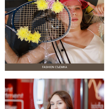
FASHION СЪЕМКА