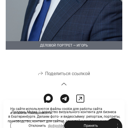
ДЕЛОВОЙ ПОРТРЕТ — ИГОРЬ
Поделиться ссылкой
На сайте используются файлы cookie для работы сайта
Полдень Медиа — агентство визуального контента для бизнеса
и анализа посещаемости.
в Екатеринбурге. Делаем фото‑ и видеосъёмку: репортаж, портреты,
производство, контент для сайтов, соцсетей и рекламных кампаний.
Отклонить
Принять
dp@polden-media.ru